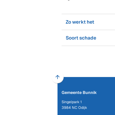
Zo werkt het
Soort schade
Scroll
naar
Gemeente Bunnik
boven
naar
Singelpark 1
het
3984 NC Odijk
begin