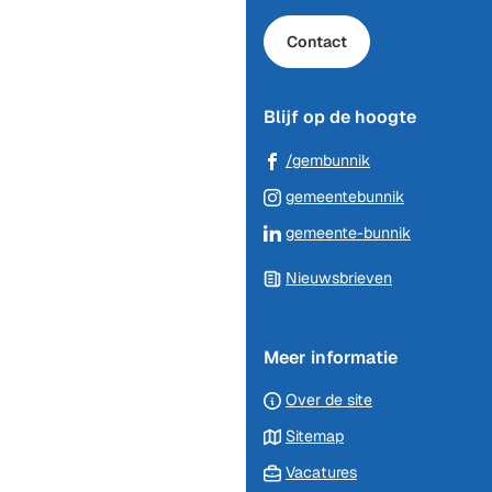
van
de
Contact
paginainhoud
Blijf op de hoogte
(Verwijst
/gembunnik
naar
(Verwijst
gemeentebunnik
een
naar
(Verwijst
gemeente-bunnik
externe
een
naar
website)
externe
Nieuwsbrieven
een
website)
externe
website)
Meer informatie
Over de site
Sitemap
Vacatures