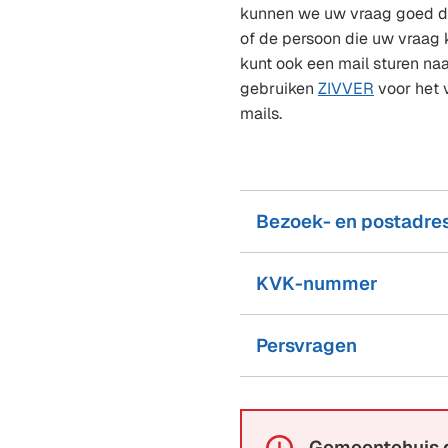
kunnen we uw vraag goed do
of de persoon die uw vraag
kunt ook een mail sturen na
gebruiken
ZIVVER
voor het v
mails.
Bezoek- en postadre
KVK-nummer
Persvragen
Gemeentehuis d
Alarm: