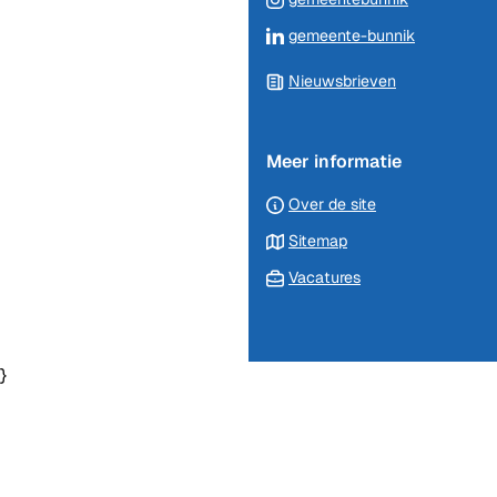
een
naar
(Verwijst
gemeente-bunnik
externe
een
naar
website)
externe
Nieuwsbrieven
een
website)
externe
website)
Meer informatie
Over de site
Sitemap
Vacatures
}