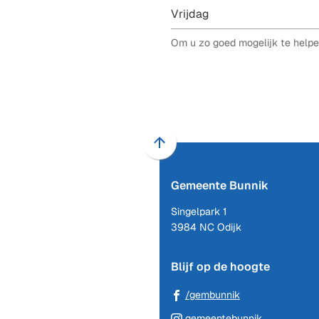
Vrijdag
Om u zo goed mogelijk te helpe
Scroll
naar
Gemeente Bunnik
boven
naar
Singelpark 1
het
3984 NC Odijk
begin
van
Blijf op de hoogte
de
paginainhoud
(Verwijst
/gembunnik
naar
(Verwijst
gemeentebunnik