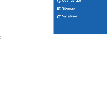
Over de site
Sitemap
Vacatures
}