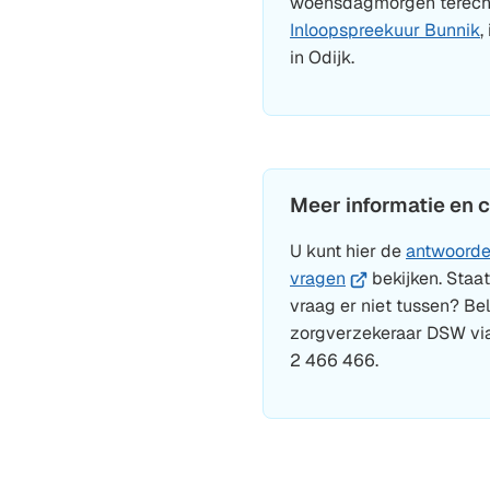
woensdagmorgen terecht
Inloopspreekuur Bunnik
,
in Odijk.
Meer informatie en 
U kunt hier de
antwoorde
(Verwijst
vragen
bekijken. Staa
naar
vraag er niet tussen? Be
een
zorgverzekeraar DSW vi
externe
2 466 466.
website)