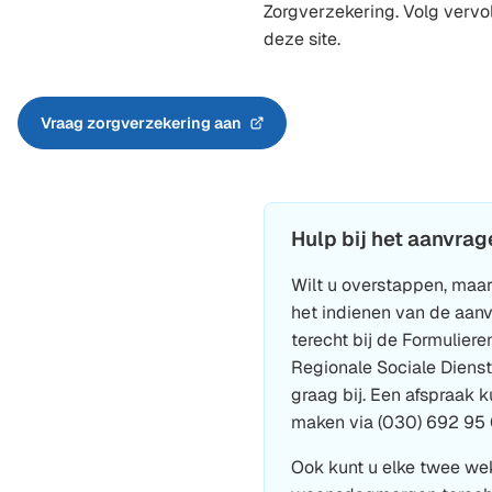
Zorgverzekering. Volg verv
deze site.
Vraag zorgverzekering aan
(Verwijst
naar
een
externe
website)
Hulp bij het aanvrag
Wilt u overstappen, maar
het indienen van de aan
terecht bij de Formulier
Regionale Sociale Dienst.
graag bij. Een afspraak k
maken via (030) 692 95 
Ook kunt u elke twee we