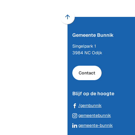
Scroll
naar
Gemeente Bunnik
boven
naar
Singelpark 1
het
3984 NC Odijk
begin
van
de
Contact
paginainhoud
Blijf op de hoogte
(Verwijst
/gembunnik
naar
(Verwijst
gemeentebunnik
een
naar
(Verwijst
gemeente-bunnik
externe
een
naar