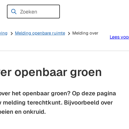
Zoeken
Wanneer
resultaten
beschikbaar
ving
Melding openbare ruimte
Melding over
Lees voo
zijn
kun
je
hierdoor
ver openbaar groen
navigeren
door
pijl
over het openbaar groen? Op deze pagina
omhoog
w melding terechtkunt. Bijvoorbeeld over
en
oeien en onkruid.
omlaag
te
gebruiken.