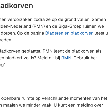
ladkorven
Gebruik
de
en veroorzaken zodra ze op de grond vallen. Samen
enter-
idden-Nederland (RMN) en de Biga-Groep ruimen we
toets
e dorpen. Op de pagina
Bladeren en bladkorven
leest u
om
heden.
een
waarde
bladkorven geplaatst. RMN leegt de bladkorven als
te
een bladkorf vol is? Meld dit bij
RMN
. Gebruik het
selecteren.
g’.
e openbare ruimte op verschillende momenten van het
n maaien we minder vaak. U kunt een melding over