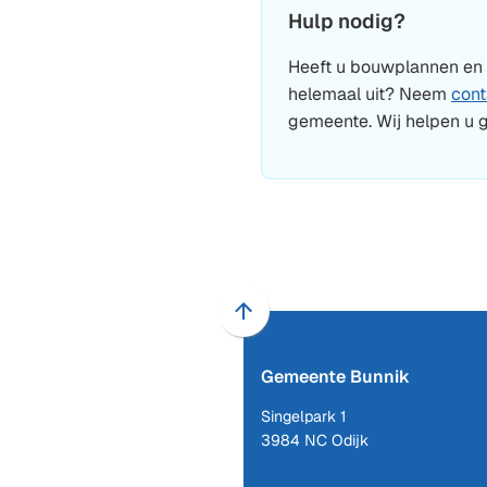
Hulp nodig?
Heeft u bouwplannen en 
helemaal uit? Neem
cont
gemeente. Wij helpen u 
Scroll
naar
Gemeente Bunnik
boven
naar
Singelpark 1
het
3984 NC Odijk
begin
van