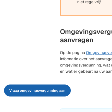
exter
niet regelvrij!
websi
Omgevingsverg
aanvragen
Op de pagina
Omgevingsve
informatie over het aanvrag
omgevingsvergunning, wat d
en wat er gebeurt na uw aan
Vraag omgevingsvergunning aan