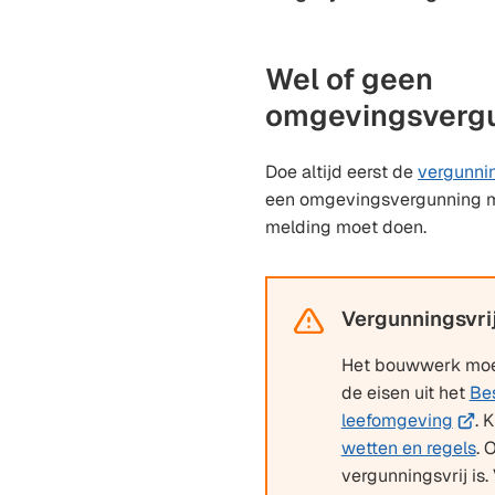
Wel of geen
omgevingsvergu
Doe altijd eerst de
vergunni
een omgevingsvergunning m
melding moet doen.
Vergunningsvrij 
Waarschuwing:
Het bouwwerk moet
de eisen uit het
Be
(Verw
leefomgeving
. 
naar
wetten en regels
. 
een
vergunningsvrij is.