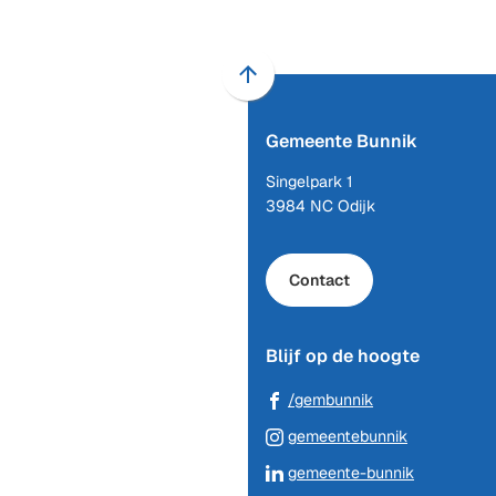
Scroll
naar
Gemeente Bunnik
boven
naar
Singelpark 1
het
3984 NC Odijk
begin
van
de
Contact
paginainhoud
Blijf op de hoogte
(Verwijst
/gembunnik
naar
(Verwijst
gemeentebunnik
een
naar
(Verwijst
gemeente-bunnik
externe
een