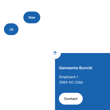
Nee
Ja
Scroll
naar
Gemeente Bunnik
boven
naar
Singelpark 1
het
3984 NC Odijk
begin
van
de
Contact
paginainhoud