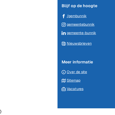
Blijf op de hoogte
(Verwijst
/gembunnik
naar
(Verwijst
gemeentebunnik
een
naar
(Verwijst
gemeente-bunnik
externe
een
naar
website)
externe
Nieuwsbrieven
een
website)
externe
website)
Meer informatie
Over de site
Sitemap
Vacatures
}