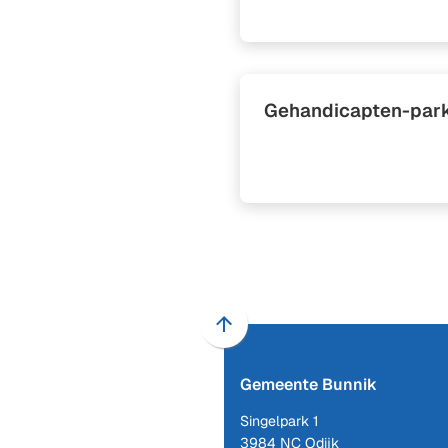
Gehandicapten-park
Scroll
naar
Gemeente Bunnik
boven
naar
Singelpark 1
het
3984 NC Odijk