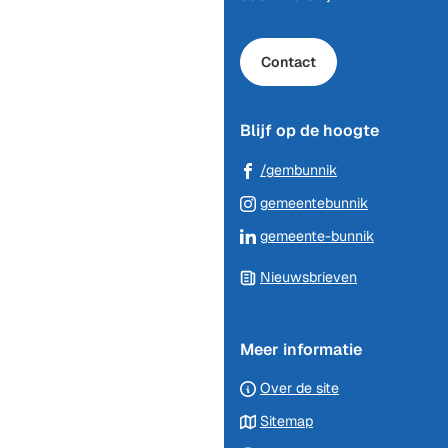
begin
van
de
Contact
paginainhoud
Blijf op de hoogte
(Verwijst
/gembunnik
naar
(Verwijst
gemeentebunnik
een
naar
(Verwijst
gemeente-bunnik
externe
een
naar
website)
externe
Nieuwsbrieven
een
website)
externe
website)
Meer informatie
Over de site
Sitemap