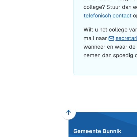
college? Stuur dan e
telefonisch contact
o
Wilt u het college v
mail naar
secretar
wanneer en waar de ac
nemen dan spoedig c
Scroll
naar
Gemeente Bunnik
boven