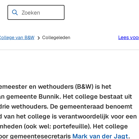
Zoeken
Wanneer
resultaten
beschikbaar
Lees voo
College van B&W
Collegeleden
zijn
kun
je
hierdoor
navigeren
door
emeester en wethouders (B&W) is het
pijl
an gemeente Bunnik. Het college bestaat uit
omhoog
drie wethouders. De gemeenteraad benoemt
en
d van het college is verantwoordelijk voor een
omlaag
heden (ook wel: portefeuille). Het college
te
oor gemeentesecretaris
Mark van der Jagt
.
gebruiken.