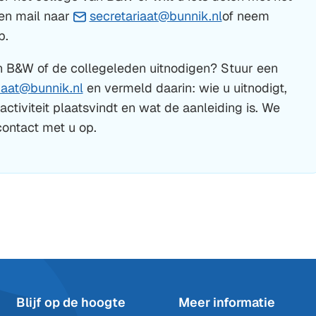
(Verwijst
en mail naar
secretariaat@bunnik.nl
of neem
naar
p.
een
an B&W of de collegeleden uitnodigen? Stuur een
e-
(Verwijst
iaat@bunnik.nl
en vermeld daarin: wie u uitnodigt,
mailadres)
naar
tiviteit plaatsvindt en wat de aanleiding is. We
een
ontact met u op.
e-
mailadres)
Blijf op de hoogte
Meer informatie