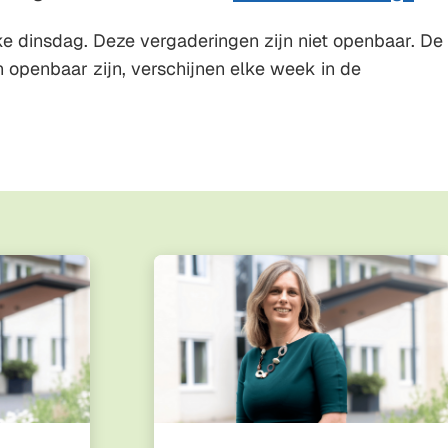
Gebruik
ke dinsdag. Deze vergaderingen zijn niet openbaar. De
de
 openbaar zijn, verschijnen elke week in de
enter-
toets
om
een
waarde
te
selecteren.