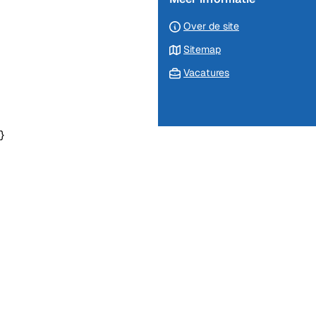
Over de site
Sitemap
Vacatures
}