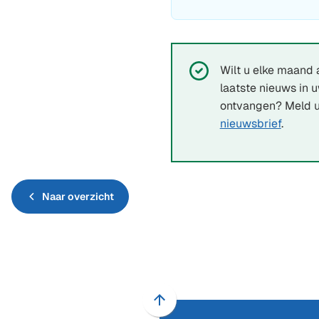
Succesvol:
Wilt u elke maand 
laatste nieuws in 
ontvangen? Meld u
nieuwsbrief
.
Naar overzicht
Scroll