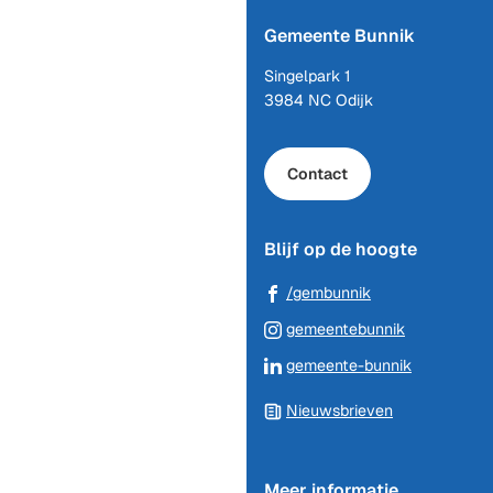
naar
Gemeente Bunnik
boven
naar
Singelpark 1
het
3984 NC Odijk
begin
van
de
Contact
paginainhoud
Blijf op de hoogte
(Verwijst
/gembunnik
naar
(Verwijst
gemeentebunnik
een
naar
(Verwijst
gemeente-bunnik
externe
een
naar
website)
externe
Nieuwsbrieven
een
website)
externe
website)
Meer informatie