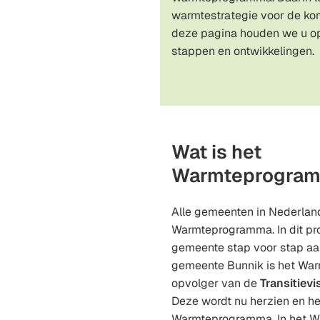
warmtestrategie voor de ko
deze pagina houden we u o
stappen en ontwikkelingen.
Wat is het
Warmteprogra
Alle gemeenten in Nederla
Warmteprogramma. In dit p
gemeente stap voor stap aar
gemeente Bunnik is het Wa
opvolger van de
Transitiev
Deze wordt nu herzien en he
Warmteprogramma. In het 