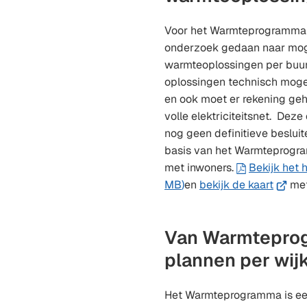
Voor het Warmteprogramma i
onderzoek gedaan naar mog
warmteoplossingen per buurt
oplossingen technisch mogel
en ook moet er rekening ge
volle elektriciteitsnet. Deze
nog geen definitieve beslui
basis van het Warmteprogr
met inwoners.
Bekijk het
(Verwij
MB
)
en
bekijk de kaart
met
naar
een
Van Warmtepro
extern
websit
plannen per wij
Het Warmteprogramma is een