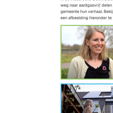
weg naar aardgasvrij' delen 
gemeente hun verhaal. Bekij
een afbeelding hieronder te 
(Verwijst
naar
een
externe
website)