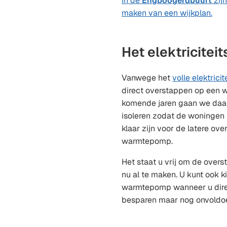
In de
Engboogerdbuurt
zijn
maken van een wijkplan.
Het elektriciteit
Vanwege het
volle elektricit
direct overstappen op een
komende jaren gaan we daa
isoleren zodat de woningen 
klaar zijn voor de latere ov
warmtepomp.
Het staat u vrij om de ove
nu al te maken. U kunt ook 
warmtepomp wanneer u dire
besparen maar nog onvoldoe