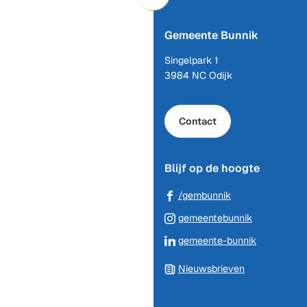
Scroll
naar
Gemeente Bunnik
boven
naar
Singelpark 1
het
3984 NC Odijk
begin
van
de
Contact
paginainhoud
Blijf op de hoogte
(Verwijst
/gembunnik
naar
(Verwijst
gemeentebunnik
een
naar
(Verwijst
gemeente-bunnik
externe
een
naar
website)
externe
Nieuwsbrieven
een
website)
externe