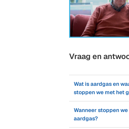
website)
(Verwijst
naar
Vraag en antwo
een
externe
website)
Wat is aardgas en w
stoppen we met het 
Wanneer stoppen we
aardgas?