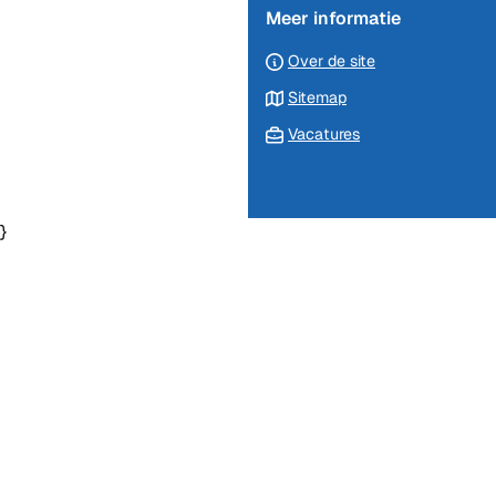
website)
Meer informatie
Over de site
Sitemap
Vacatures
}